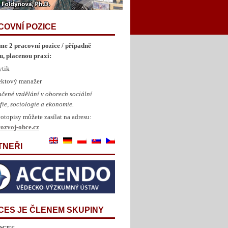
COVNÍ POZICE
me 2 pracovní pozice / případně
u, placenou praxi:
ytik
jektový manažer
čené vzdělání v oborech sociální
fie, sociologie a ekonomie.
otopisy můžete zasílat na adresu:
ozvoj-obce.cz
TNEŘI
CES JE ČLENEM SKUPINY