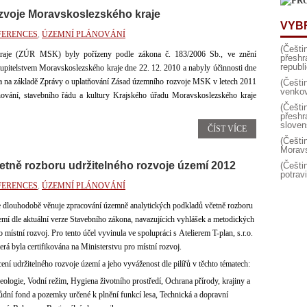
zvoje Moravskoslezského kraje
VYB
FERENCES
,
ÚZEMNÍ PLÁNOVÁNÍ
(Češt
raje (ZÚR MSK) byly pořízeny podle zákona č. 183/2006 Sb., ve znění
přesh
republ
tupitelstvem Moravskoslezského kraje dne 22. 12. 2010 a nabyly účinnosti dne
 na základě Zprávy o uplatňování Zásad územního rozvoje MSK v letech 2011
(Češt
venko
ování, stavebního řádu a kultury Krajského úřadu Moravskoslezského kraje
(Češt
přesh
sloven
ČÍST VÍCE
(Češti
Moravs
tně rozboru udržitelného rozvoje území 2012
(Češti
potrav
FERENCES
,
ÚZEMNÍ PLÁNOVÁNÍ
dlouhodobě věnuje zpracování územně analytických podkladů včetně rozboru
emí dle aktuální verze Stavebního zákona, navazujících vyhlášek a metodických
místní rozvoj. Pro tento účel vyvinula ve spolupráci s Atelierem T-plan, s.r.o.
erá byla certifikována na Ministerstvu pro místní rozvoj.
ní udržitelného rozvoje území a jeho vyváženost dle pilířů v těchto tématech:
eologie, Vodní režim, Hygiena životního prostředí, Ochrana přírody, krajiny a
dní fond a pozemky určené k plnění funkcí lesa, Technická a dopravní