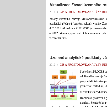
Aktualizace Zásad územního ro
2014
GIS A PROSTOROVÉ ANALÝZY
,
RE
Zásady územního rozvoje Moravskoslezského k
pozdějších předpisů (stavební zákon), vydány Zas
4. 2. 2011. Aktualizace ZÚR MSK je zpracovávána
– 2012, kterou vypracoval Odbor územního plán
v červenci 2012.
Územně analytické podklady vče
2012
GIS A PROSTOROVÉ ANALÝZY
,
RE
Společnost PROCES se 
udržitelného rozvoje úz
pokynů Ministerstva pro 
jedinečnou metodiku, kt
Metodika řeší vyhodnoce
Horninové prostředí a g
památek, Zemědělský pů