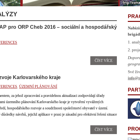
ALÝZY
PRA
 ÚAP pro ORP Cheb 2016 – sociální a hospodářský
Nabízí
brigád
1. anal
FERENCES
2. pro
Doporu
ČÍST VÍCE
geogra
Své živ
zvoje Karlovarského kraje
info@r
FERENCES
,
ÚZEMNÍ PLÁNOVÁNÍ
PAR
ntem, za jehož zpracování a pravidelnou aktualizaci zodpovídají úřady
itami územního plánování Karlovarského kraje je vytvoření vyvážených
ředí, hospodářského rozvoje a soudržnosti společenství obyvatel v území.
ůsledky návrhů, jejichž aplikace v praxi je zásadní pro efektivní řešení situace
PRO
ČÍST VÍCE