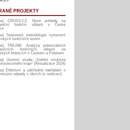
RANÉ PROJEKTY
ina) CROSS-CZ: Nové pohledy na
raniční funkční oblasti v České
ice
ina) Stanovení metodologie vymezení
vských funkčních území
ina) TRILINK: Analýza potenciálních
raničních funkčních oblastí na
ských hranicích s Českem a Polskem
na) Územní studie „Sídelní struktura
koslezského kraje” (Aktualizace 2024)
na) Efektivní a udržitelné nakládání s
inovými odpady v obcích (v realizaci)