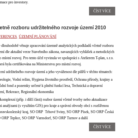
rmace pro investory.
ČÍST VÍCE
tně rozboru udržitelného rozvoje území 2010
FERENCES
,
ÚZEMNÍ PLÁNOVÁNÍ
dlouhodobě věnuje zpracování územně analytických podkladů včetně rozboru
emí dle aktuální verze Stavebního zákona, navazujících vyhlášek a metodických
místní rozvoj. Pro tento účel vyvinula ve spolupráci s Atelierem T-plan, s.r.o.
erá byla certifikována na Ministerstvu pro místní rozvoj.
ní udržitelného rozvoje území a jeho vyváženost dle pilířů v těchto tématech:
eologie, Vodní režim, Hygiena životního prostředí, Ochrana přírody, krajiny a
dní fond a pozemky určené k plnění funkcí lesa, Technická a dopravní
ení, Rekreace, Regionální ekonomika
 komplexní (příp. i dílčí části) rozbor území včetně tvorby nebo aktualizace
 analýzami (s využitím GIS) pro kraje a správní obvody obcí s rozšířenou
j, Moravskoslezský kraj, SO ORP Trhové Sviny, SO ORP Písek, SO ORP Česká
 ORP Teplice, SO ORP Varnsdorf, SO ORP Turnov a další
ČÍST VÍCE