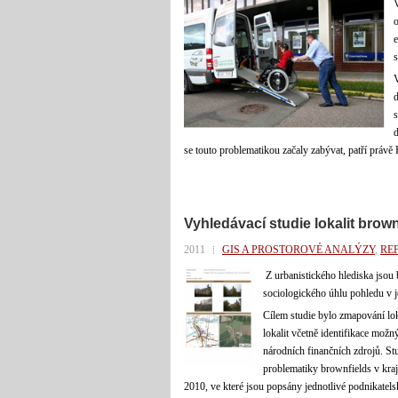
V
o
e
s
V
d
s
d
se touto problematikou začaly zabývat, patří právě K
Vyhledávací studie lokalit brow
2011
GIS A PROSTOROVÉ ANALÝZY
,
RE
Z urbanistického hlediska jsou 
sociologického úhlu pohledu v je
Cílem studie bylo zmapování lo
lokalit včetně identifikace možn
národních finančních zdrojů. St
problematiky brownfields v kra
2010, ve které jsou popsány jednotlivé podnikatels