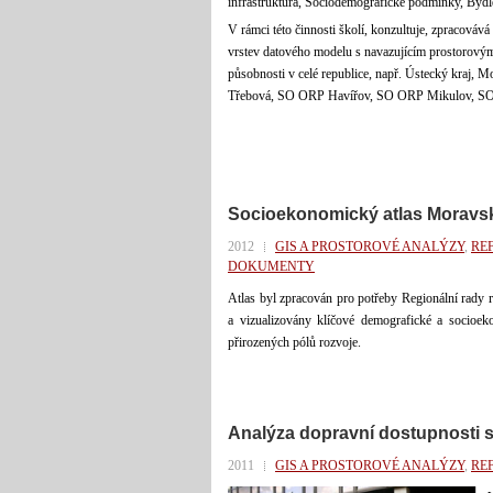
infrastruktura, Sociodemografické podmínky, Bydl
V rámci této činnosti školí, konzultuje, zpracovává
vrstev datového modelu s navazujícím prostorovými
působnosti v celé republice, např. Ústecký kra
Třebová, SO ORP Havířov, SO ORP Mikulov, SO
Socioekonomický atlas Moravs
2012
GIS A PROSTOROVÉ ANALÝZY
,
RE
DOKUMENTY
Atlas byl zpracován pro potřeby Regionální rady 
a vizualizovány klíčové demografické a socioek
přirozených pólů rozvoje.
Analýza dopravní dostupnosti s
2011
GIS A PROSTOROVÉ ANALÝZY
,
RE