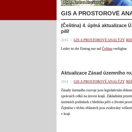
GIS A PROSTOROVÉ AN
(Čeština) 4. úplná aktualizace
pilíř
2016
GIS A PROSTOROVÉ ANALÝZY
,
RE
Leider ist der Eintrag nur auf
Čeština
verfügbar.
Aktualizace Zásad územního ro
2014
GIS A PROSTOROVÉ ANALÝZY
,
RE
Zásady územního rozvoje jsou legislativním dokume
správních celků na úrovni krajů. Základními prior
územních podmínek z hlediska péče o životní prost
Zejména v těchto oblastech jsou zvažovány veškeré d
v kraji.