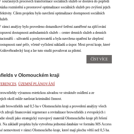
 současných procesech transformace sociálních služeb se dostává do popředí
tázka rozmístění a prostorové optimalizace sociálních služeb pro zvýšení jejich
fektivity. Cílem projektu bylo navržení optimalizace dostupnosti sociálních
lužeb.
 rámci analýzy bylo provedeno dotazníkové šetření zaměřené na zjišťování
opravní dostupnosti ambulantních služeb – center denních služeb a denních
tacionářů – uživatelů a poskytovatelů a byla navržena opatření ke zlepšení
ostupnosti rané péče, včetně vyčíslení nákladů a úspor. Mezi první kraje, které
rálovéhradecký kraj a lze tuto studii považovat za pilotní.
ČÍST VÍCE
nfields v Olomouckém kraji
FERENCES
,
ÚZEMNÍ PLÁNOVÁNÍ
brownfieldy výraznou estetickou závadou ve struktuře osídlení a ze
jich okolí může narůstat kriminální činnost.
kalit brownfields nad 0,5 ha v Olomouckém kraji a provedení analýzy všech
ých zdrojů financování regenerace a revitalizace brownfields z evropských i
udie slouží jako strategický rozvojový materiál Olomouckého kraje při řešení
ji. Na základě projektu byla vytvořena jednotná databáze ve formátu MS Access
ké nemovitosti v rámci Olomouckého kraje, které mají plochu větší než 0,5 ha.