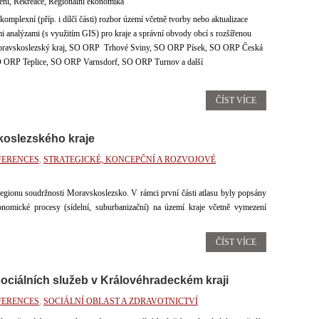
ení, Rekreace, Regionální ekonomika
 komplexní (příp. i dílčí části) rozbor území včetně tvorby nebo aktualizace
 analýzami (s využitím GIS) pro kraje a správní obvody obcí s rozšířenou
j, Moravskoslezský kraj, SO ORP Trhové Sviny, SO ORP Písek, SO ORP Česká
 ORP Teplice, SO ORP Varnsdorf, SO ORP Turnov a další
ČÍST VÍCE
koslezského kraje
FERENCES
,
STRATEGICKÉ, KONCEPČNÍ A ROZVOJOVÉ
regionu soudržnosti Moravskoslezsko. V rámci první části atlasu byly popsány
onomické procesy (sídelní, suburbanizační) na území kraje včetně vymezení
ČÍST VÍCE
ociálních služeb v Královéhradeckém kraji
FERENCES
,
SOCIÁLNÍ OBLAST A ZDRAVOTNICTVÍ