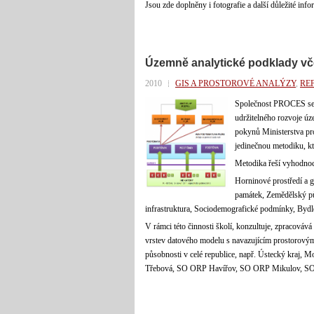
Jsou zde doplněny i fotografie a další důležité info
Územně analytické podklady vče
2010
GIS A PROSTOROVÉ ANALÝZY
,
RE
Společnost PROCES se 
udržitelného rozvoje úz
pokynů Ministerstva pro 
jedinečnou metodiku, kt
Metodika řeší vyhodnoce
Horninové prostředí a g
památek, Zemědělský pů
infrastruktura, Sociodemografické podmínky, Bydl
V rámci této činnosti školí, konzultuje, zpracovává
vrstev datového modelu s navazujícím prostorovými
působnosti v celé republice, např. Ústecký kra
Třebová, SO ORP Havířov, SO ORP Mikulov, SO