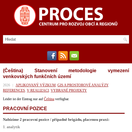
(Čeština) Stanovení metodologie vymezení
venkovských funkčních území
2026
APLIKOVANÝ VÝZKUM
,
GIS A PROSTOROVÉ ANALÝZY
,
REFERENCES
,
V REALIZACI
,
VYBRANÉ PROJEKTY
Leider ist der Eintrag nur auf
Čeština
verfügbar.
PRACOVNÍ POZICE
Nabízíme 2 pracovní pozice / případně brigádu, placenou praxi:
1. analytik