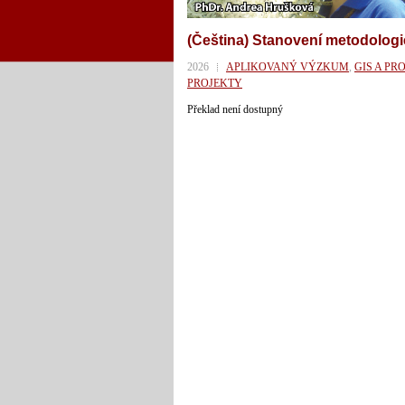
(Čeština) Stanovení metodolog
2026
APLIKOVANÝ VÝZKUM
,
GIS A P
PROJEKTY
Překlad není dostupný