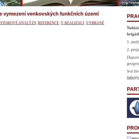
ie vymezení venkovských funkčních území
PRA
ROSTOROVÉ ANALÝZY
,
REFERENCE
,
V REALIZACI
,
VYBRANÉ
Nabízí
brigád
1. anal
2. pro
Doporu
geogra
Své živ
info@r
PAR
PRO