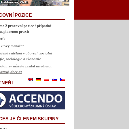
COVNÍ POZICE
me 2 pracovní pozice / případně
u, placenou praxi:
ytik
jektový manažer
čené vzdělání v oborech sociální
fie, sociologie a ekonomie.
otopisy můžete zasílat na adresu:
ozvoj-obce.cz
TNEŘI
CES JE ČLENEM SKUPINY