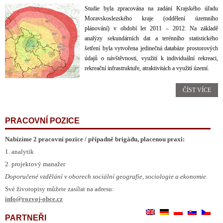
Studie byla zpracována na zadání Krajského úřadu
Moravskoslezského kraje (oddělení územního
plánování) v období let 2011 – 2012. Na základě
analýzy sekundárních dat a terénního statistického
šetření byla vytvořena jedinečná databáze prostorových
údajů o návštěvnosti, využití k individuální rekreaci,
rekreační infrastruktuře, atraktivitách a využití území.
ČÍST VÍCE
PRACOVNÍ POZICE
Nabízíme 2 pracovní pozice / případně brigádu, placenou praxi:
1. analytik
2. projektový manažer
Doporučené vzdělání v oborech sociální geografie, sociologie a ekonomie.
Své životopisy můžete zasílat na adresu:
info@rozvoj-obce.cz
PARTNEŘI