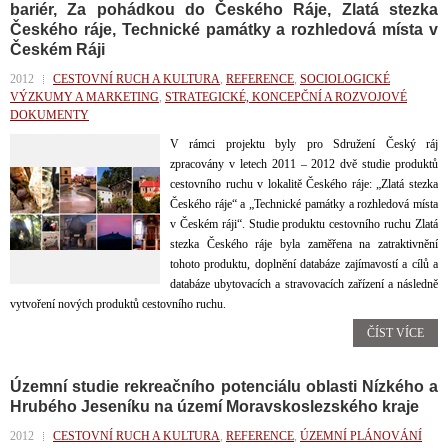
bariér, Za pohádkou do Českého Ráje, Zlatá stezka
Českého ráje, Technické památky a rozhledová místa v
Českém Ráji
2012
CESTOVNÍ RUCH A KULTURA
,
REFERENCE
,
SOCIOLOGICKÉ
VÝZKUMY A MARKETING
,
STRATEGICKÉ, KONCEPČNÍ A ROZVOJOVÉ
DOKUMENTY
V rámci projektu byly pro Sdružení Český ráj
zpracovány v letech 2011 – 2012 dvě studie produktů
cestovního ruchu v lokalitě Českého ráje: „Zlatá stezka
Českého ráje“ a „Technické památky a rozhledová místa
v Českém ráji“. Studie produktu cestovního ruchu Zlatá
stezka Českého ráje byla zaměřena na zatraktivnění
tohoto produktu, doplnění databáze zajímavostí a cílů a
databáze ubytovacích a stravovacích zařízení a následně
vytvoření nových produktů cestovního ruchu.
ČÍST VÍCE
Územní studie rekreačního potenciálu oblasti Nízkého a
Hrubého Jeseníku na území Moravskoslezského kraje
2012
CESTOVNÍ RUCH A KULTURA
,
REFERENCE
,
ÚZEMNÍ PLÁNOVÁNÍ