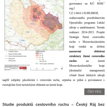
governance na KÚ MSK“
reg.č.
CZ.1.04/4.1.01/89.00039,
realizovaného prostřednictvím
Operačního programu Lidské
zdroje a zaměstnanost. Termín
realizace: 2014-2015. Projekt
Strategie řízení cestovního
ruchu v Moravskoslezském
kraji vzniká za účelem
nastavení efektivní
struktury řízení cestovního
ruchu
na území
Moravskoslezského kraje
(destinační management)
včetně řízení lidských zdrojů
napříč subjekty působícími v cestovním ruchu, zejména se jedná o provázanost s
existujícími šesti turistickými oblastmi na území kraje.
ČÍST VÍCE
Studie produktů cestovního ruchu – Český Ráj bez