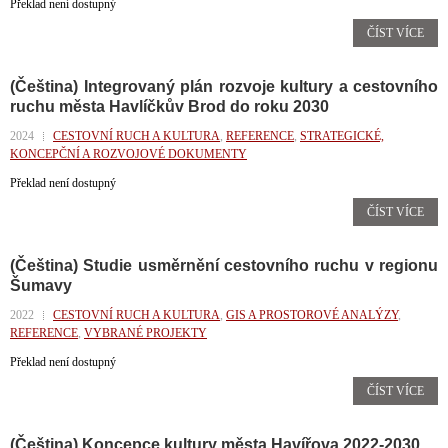
Překlad není dostupný
ČÍST VÍCE
(Čeština) Integrovaný plán rozvoje kultury a cestovního
ruchu města Havlíčkův Brod do roku 2030
2024
CESTOVNÍ RUCH A KULTURA
,
REFERENCE
,
STRATEGICKÉ,
KONCEPČNÍ A ROZVOJOVÉ DOKUMENTY
Překlad není dostupný
ČÍST VÍCE
(Čeština) Studie usměrnění cestovního ruchu v regionu
Šumavy
2022
CESTOVNÍ RUCH A KULTURA
,
GIS A PROSTOROVÉ ANALÝZY
,
REFERENCE
,
VYBRANÉ PROJEKTY
Překlad není dostupný
ČÍST VÍCE
(Čeština) Koncepce kultury města Havířova 2022-2030