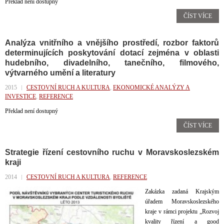
Překlad není dostupný
ČÍST VÍCE
Analýza vnitřního a vnějšího prostředí, rozbor faktorů
determinujících poskytování dotací zejména v oblasti
hudebního, divadelního, tanečního, filmového,
výtvarného umění a literatury
2015
CESTOVNÍ RUCH A KULTURA
,
EKONOMICKÉ ANALÝZY A
INVESTICE
,
REFERENCE
Překlad není dostupný
ČÍST VÍCE
Strategie řízení cestovního ruchu v Moravskoslezském
kraji
2014
CESTOVNÍ RUCH A KULTURA
,
REFERENCE
Zakázka zadaná Krajským
úřadem Moravskoslezského
kraje v rámci projektu „Rozvoj
kvality řízení a good