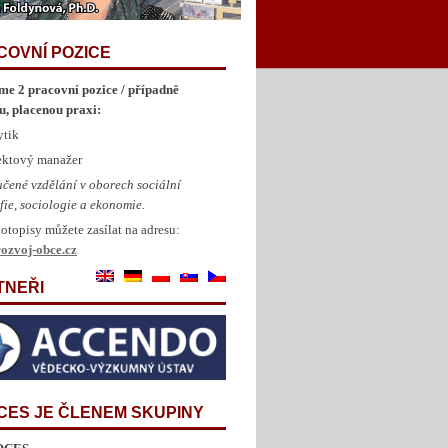
COVNÍ POZICE
me 2 pracovní pozice / případně
u, placenou praxi:
ytik
jektový manažer
čené vzdělání v oborech sociální
fie, sociologie a ekonomie.
otopisy můžete zasílat na adresu:
ozvoj-obce.cz
TNEŘI
CES JE ČLENEM SKUPINY