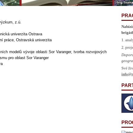
PRA
výzkum, z.ú.
Nabízí
brigád
hnická univerzita Ostrava
ní práce, Ostravská univerzita
1. anal
2. pro
ích modelů vývoje oblasti Sor Varanger, tvorba rozvojových
Doporu
ismu pro oblast Sor Varanger
geogra
va
Své živ
info@r
PAR
PRO