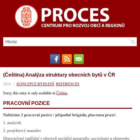
(Čeština) Analýza struktury obecních bytů v ČR
2016
KONCEPCE BYDLENÍ
,
REFERENCES
Sorry, this entry is only available in
Čeština
.
PRACOVNÍ POZICE
Nabízíme 2 pracovní pozice / případně brigádu, placenou praxi:
1. analytik
2. projektový manažer
Doporučené vzdělání v oborech sociální geografie, sociologie a ekonomie.