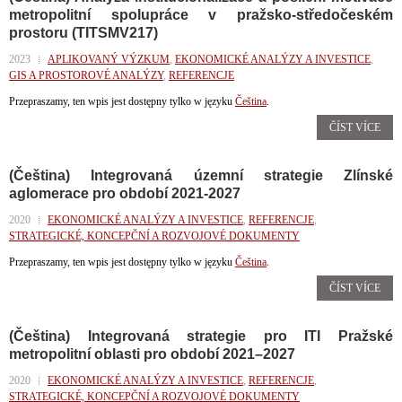
metropolitní spolupráce v pražsko-středočeském
prostoru (TITSMV217)
2023
APLIKOVANÝ VÝZKUM
,
EKONOMICKÉ ANALÝZY A INVESTICE
,
GIS A PROSTOROVÉ ANALÝZY
,
REFERENCJE
Przepraszamy, ten wpis jest dostępny tylko w języku
Čeština
.
ČÍST VÍCE
(Čeština) Integrovaná územní strategie Zlínské
aglomerace pro období 2021-2027
2020
EKONOMICKÉ ANALÝZY A INVESTICE
,
REFERENCJE
,
STRATEGICKÉ, KONCEPČNÍ A ROZVOJOVÉ DOKUMENTY
Przepraszamy, ten wpis jest dostępny tylko w języku
Čeština
.
ČÍST VÍCE
(Čeština) Integrovaná strategie pro ITI Pražské
metropolitní oblasti pro období 2021–2027
2020
EKONOMICKÉ ANALÝZY A INVESTICE
,
REFERENCJE
,
STRATEGICKÉ, KONCEPČNÍ A ROZVOJOVÉ DOKUMENTY