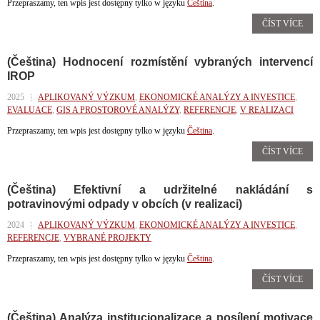
Przepraszamy, ten wpis jest dostępny tylko w języku
Čeština
.
ČÍST VÍCE
(Čeština) Hodnocení rozmístění vybraných intervencí
IROP
2025
APLIKOVANÝ VÝZKUM
,
EKONOMICKÉ ANALÝZY A INVESTICE
,
EVALUACE
,
GIS A PROSTOROVÉ ANALÝZY
,
REFERENCJE
,
V REALIZACI
Przepraszamy, ten wpis jest dostępny tylko w języku
Čeština
.
ČÍST VÍCE
(Čeština) Efektivní a udržitelné nakládání s
potravinovými odpady v obcích (v realizaci)
2024
APLIKOVANÝ VÝZKUM
,
EKONOMICKÉ ANALÝZY A INVESTICE
,
REFERENCJE
,
VYBRANÉ PROJEKTY
Przepraszamy, ten wpis jest dostępny tylko w języku
Čeština
.
ČÍST VÍCE
(Čeština) Analýza institucionalizace a posílení motivace