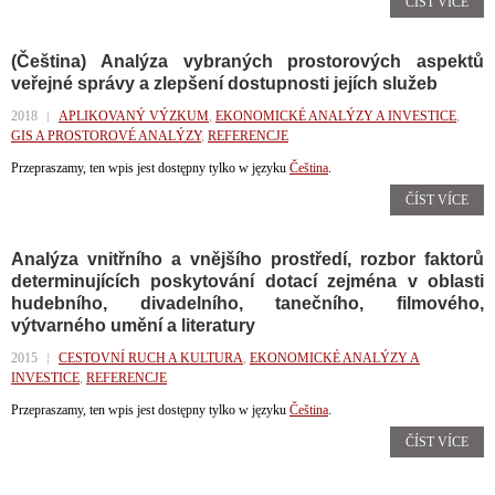
ČÍST VÍCE
(Čeština) Analýza vybraných prostorových aspektů
veřejné správy a zlepšení dostupnosti jejích služeb
2018
APLIKOVANÝ VÝZKUM
,
EKONOMICKÉ ANALÝZY A INVESTICE
,
GIS A PROSTOROVÉ ANALÝZY
,
REFERENCJE
Przepraszamy, ten wpis jest dostępny tylko w języku
Čeština
.
ČÍST VÍCE
Analýza vnitřního a vnějšího prostředí, rozbor faktorů
determinujících poskytování dotací zejména v oblasti
hudebního, divadelního, tanečního, filmového,
výtvarného umění a literatury
2015
CESTOVNÍ RUCH A KULTURA
,
EKONOMICKÉ ANALÝZY A
INVESTICE
,
REFERENCJE
Przepraszamy, ten wpis jest dostępny tylko w języku
Čeština
.
ČÍST VÍCE