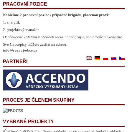
PRACOVNÍ POZICE
Nabízíme 2 pracovní pozice / případně brigádu, placenou praxi:
1. analytik
2. projektový manažer
Doporučené vzdělání v oborech sociální geografie, sociologie a ekonomie.
Své životopisy můžete zasílat na adresu:
info@rozvoj-obce.cz
PARTNEŘI
PROCES JE ČLENEM SKUPINY
VYBRANÉ PROJEKTY
(Čeština) CROSS-CZ: Nové pohledy na přeshraniční funkční oblasti v