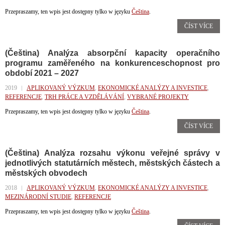
Przepraszamy, ten wpis jest dostępny tylko w języku
Čeština
.
ČÍST VÍCE
(Čeština) Analýza absorpční kapacity operačního
programu zaměřeného na konkurenceschopnost pro
období 2021 – 2027
2019
APLIKOVANÝ VÝZKUM
,
EKONOMICKÉ ANALÝZY A INVESTICE
,
REFERENCJE
,
TRH PRÁCE A VZDĚLÁVÁNÍ
,
VYBRANÉ PROJEKTY
Przepraszamy, ten wpis jest dostępny tylko w języku
Čeština
.
ČÍST VÍCE
(Čeština) Analýza rozsahu výkonu veřejné správy v
jednotlivých statutárních městech, městských částech a
městských obvodech
2018
APLIKOVANÝ VÝZKUM
,
EKONOMICKÉ ANALÝZY A INVESTICE
,
MEZINÁRODNÍ STUDIE
,
REFERENCJE
Przepraszamy, ten wpis jest dostępny tylko w języku
Čeština
.