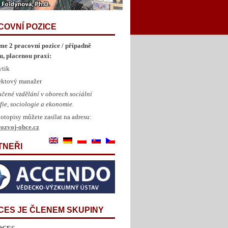
COVNÍ POZICE
me 2 pracovní pozice / případně
u, placenou praxi:
ytik
jektový manažer
čené vzdělání v oborech sociální
fie, sociologie a ekonomie.
otopisy můžete zasílat na adresu:
ozvoj-obce.cz
TNEŘI
CES JE ČLENEM SKUPINY