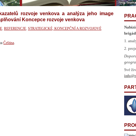
kazatelů rozvoje venkova a analýza jeho image
PRA
aplňování Koncepce rozvoje venkova
Nabízí
E
,
REFERENCJE
,
STRATEGICKÉ, KONCEPČNÍ A ROZVOJOVÉ
brigád
1. anal
yku
Čeština
.
2. pro
Doporu
geogra
Své živ
info@r
PAR
PRO