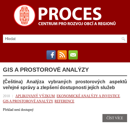
GIS A PROSTOROVÉ ANALÝZY
(Čeština) Analýza vybraných prostorových aspektů
veřejné správy a zlepšení dostupnosti jejích služeb
2018
APLIKOVANÝ VÝZKUM
,
EKONOMICKÉ ANALÝZY A INVESTICE
,
GIS A PROSTOROVÉ ANALÝZY
,
REFERENCE
Překlad není dostupný
ČÍST VÍCE