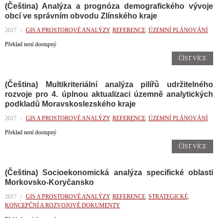
(Čeština) Analýza a prognóza demografického vývoje
obcí ve správním obvodu Zlínského kraje
2017
GIS A PROSTOROVÉ ANALÝZY
,
REFERENCE
,
ÚZEMNÍ PLÁNOVÁNÍ
Překlad není dostupný
ČÍST VÍCE
(Čeština) Multikriteriální analýza pilířů udržitelného
rozvoje pro 4. úplnou aktualizaci územně analytických
podkladů Moravskoslezského kraje
2017
GIS A PROSTOROVÉ ANALÝZY
,
REFERENCE
,
ÚZEMNÍ PLÁNOVÁNÍ
Překlad není dostupný
ČÍST VÍCE
(Čeština) Socioekonomická analýza specifické oblasti
Morkovsko-Koryčansko
2017
GIS A PROSTOROVÉ ANALÝZY
,
REFERENCE
,
STRATEGICKÉ,
KONCEPČNÍ A ROZVOJOVÉ DOKUMENTY