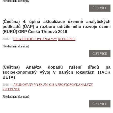
Překlad není dostupný
ČÍST VÍCE
(Čeština) 4. úplná aktualizace územně analytických
podkladů (ÚAP) a rozboru udržitelného rozvoje území
(RURÚ) ORP Česká Třebová 2016
2016
GIS A PROSTOROVÉ ANALÝZY
,
REFERENCE
Překlad není dostupný
ČÍST VÍCE
(Čeština) Analýza dopadů rušení úřadů na
socioekonomický vývoj v daných lokalitách (TAČR
BETA)
2016
APLIKOVANÝ VÝZKUM
,
GIS A PROSTOROVÉ ANALÝZY
,
REFERENCE
Překlad není dostupný
ČÍST VÍCE