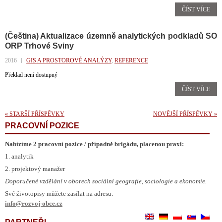
ČÍST VÍCE
(Čeština) Aktualizace územně analytických podkladů SO
ORP Trhové Sviny
2016
GIS A PROSTOROVÉ ANALÝZY
,
REFERENCE
Překlad není dostupný
ČÍST VÍCE
«
STARŠÍ PŘÍSPĚVKY
NOVĚJŠÍ PŘÍSPĚVKY
»
PRACOVNÍ POZICE
Nabízíme 2 pracovní pozice / případně brigádu, placenou praxi:
1. analytik
2. projektový manažer
Doporučené vzdělání v oborech sociální geografie, sociologie a ekonomie.
Své životopisy můžete zasílat na adresu:
info@rozvoj-obce.cz